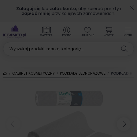
Zaloguj się
lub
załóż konto
, aby zbierać punkty i
zapłać mniej
przy kolejnych zamówieniach.
GAZETKA
KONTO
ULUBIONE
KOSZYK
MENU
GABINET KOSMETYCZNY
PODKŁADY JEDNORAZOWE
PODKŁAD HIG
Poprzedni
Nas