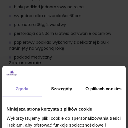
biały podkład jednorazowy na rolce
wygodna rolka o szerokości 60cm
gramatura 36g, 2 warstwy
perforacja co 50cm ułatwia odrywanie odcinków
papierowy podkład wykonany z delikatnej bibułki
nawinięty na wygodną rolkę
podkład medyczny
Zastosowanie
podkład jednorazowy na łóżka szpitalne dla ochrony
materaca przed zanieczyszczeniami
podkład medyczny na kozetkę lekarską
Zgoda
Szczegóły
O plikach cookies
podkład medyczny do gabinetu zabiegowego
podkład jednorazowy na łóżko kosmetyczne
Niniejsza strona korzysta z plików cookie
podkład jednorazowy do masażu
Wykorzystujemy pliki cookie do spersonalizowania treści
podkład kosmetyczny jednorazowy
i reklam, aby oferować funkcje społecznościowe i