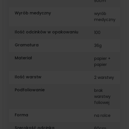
50cm
Wyrób medyczny
wyrób
medyczny
Ilość odcinków w opakowaniu
100
Gramatura
36g
Materiał
papier +
papier
Ilość warstw
2 warstwy
Podfoliowanie
brak
warstwy
foliowej
Forma
na rolce
Szerokość odcinka
60cm