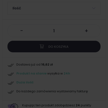
Ilość
-
+
DO KOSZYKA
Dostawa już od
16,62 zł
Produkt na stanie
wysyłka w
24h
Duża ilość
Do każdego zamówienia wystawiamy fakturę
Kupując ten produkt zdobędziesz
24
punkty