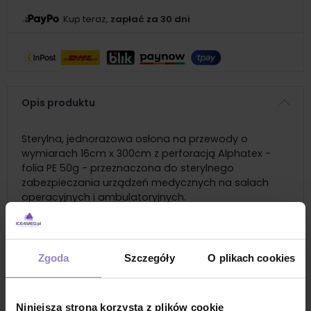
Kup teraz,
zapłać za 30 dni
Opis produktu
Sterylna, jednorazowa osłona na przewody o
wymiarach 16cm x 300cm z perforacją Alphatex -
folia PE 50g - przeznaczona do sterylnego
zabezpieczania urządzeń medycznych na salach
operacyjnych i ambulatoryjnych.
To jest wyrób medyczny. Używaj go zgodnie z instrukcją
używania lub etykietą.
Zgoda
Szczegóły
O plikach cookies
To jest wyrób przeznaczony do stosowania przez
użytkowników profesjonalnych (w rozumieniu przepisów o
wyrobach medycznych).
Charakterystyka
Niniejsza strona korzysta z plików cookie