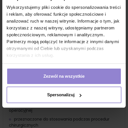
osłona na przewody
Wykorzystujemy pliki cookie do spersonalizowania treści
nieprzemakalna na całej powierzchni
i reklam, aby oferować funkcje społecznościowe i
analizować ruch w naszej witrynie. Informacje o tym, jak
na jednym końcu kartonowy sztywnik z
oznaczeniem kierunku rozwijania osłony
korzystasz z naszej witryny, udostępniamy partnerom
społecznościowym, reklamowym i analitycznym.
na drugim końcu perforacja umożliwiająca
Partnerzy mogą połączyć te informacje z innymi danymi
wysunięcie przewodu
otrzymanymi od Ciebie lub uzyskanymi podczas
na obu końcach osłony po jednym przylepcu
korzystania z ich usług.
umożliwiające fiksacje folii
składana teleskopowo
stanowi barierę przed przenikaniem drobnoustrojów
Zezwól na wszystkie
sterylna, jednorazowego użytku, niepalna, niepyląca,
nie zawiera lateksu
Spersonalizuj
Zastosowanie
osłony przeznaczone do stosowania w obrębie sali
operacyjnej
przeznaczone do stosowania podczas procedur
chirurgicznych