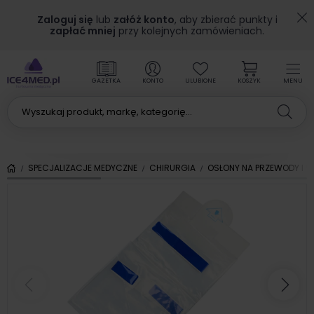
Zaloguj się
lub
załóż konto
, aby zbierać punkty i
zapłać mniej
przy kolejnych zamówieniach.
GAZETKA
KONTO
ULUBIONE
KOSZYK
MENU
SPECJALIZACJE MEDYCZNE
CHIRURGIA
OSŁONY NA PRZEWODY I S
Poprzedni
Nas