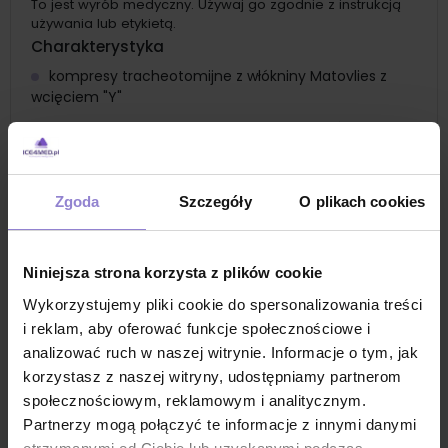
To jest wyrób medyczny. Używaj go zgodnie z instrukcją
używania lub etykietą.
Charakterystyka
kompresy tracheotomijne z włókniny Matovlies z
wcięciem "Y"
wolne od bakterii i innych mikroorganizmów
wykonane z włókniny kompresowej
pozbawione są luźnych włókien na powierzchni,
Zgoda
Szczegóły
O plikach cookies
cechują się spoistą strukturą
kompresy mogą być docinane
kompresy są zdolne do wchłaniania wilgoci i płynów
Niniejsza strona korzysta z plików cookie
kompresy mają możliwość sterylizacji
Wykorzystujemy pliki cookie do spersonalizowania treści
i reklam, aby oferować funkcje społecznościowe i
kompresy z włókniny są wyrobem jednorazowym
analizować ruch w naszej witrynie. Informacje o tym, jak
Zastosowanie
korzystasz z naszej witryny, udostępniamy partnerom
kompres tracheotomijny do mocowania rurek,
społecznościowym, reklamowym i analitycznym.
cewników i wkłuć
Partnerzy mogą połączyć te informacje z innymi danymi
kompresy skutecznie absorbują wydzieliny wokół