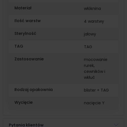
Materiał
włóknina
Ilość warstw
4 warstwy
Sterylność
jałowy
TAG
TAG
Zastosowanie
mocowanie
rurek,
cewników i
wkłuć
Rodzaj opakownia
blister + TAG
Wycięcie
nacięcie Y
Pytania klientów