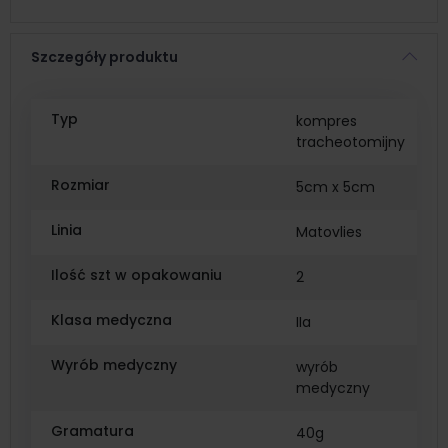
Szczegóły produktu
Typ
kompres
tracheotomijny
Rozmiar
5cm x 5cm
Linia
Matovlies
Ilość szt w opakowaniu
2
Klasa medyczna
IIa
Wyrób medyczny
wyrób
medyczny
Gramatura
40g