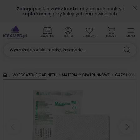
Zaloguj się
lub
załóż konto
, aby zbierać punkty i
zapłać mniej
przy kolejnych zamówieniach.
GAZETKA
KONTO
ULUBIONE
KOSZYK
MENU
WYPOSAŻENIE GABINETU
MATERIAŁY OPATRUNKOWE
GAZY I KOMP
Poprzedni
Nas