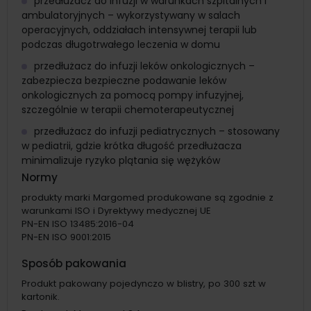
przedłużacz do infuzji w warunkach szpitalnych i
ambulatoryjnych – wykorzystywany w salach
operacyjnych, oddziałach intensywnej terapii lub
podczas długotrwałego leczenia w domu
przedłużacz do infuzji leków onkologicznych –
zabezpiecza bezpieczne podawanie leków
onkologicznych za pomocą pompy infuzyjnej,
szczególnie w terapii chemoterapeutycznej
przedłużacz do infuzji pediatrycznych – stosowany
w pediatrii, gdzie krótka długość przedłużacza
minimalizuje ryzyko plątania się wężyków
Normy
produkty marki Margomed produkowane są zgodnie z
warunkami ISO i Dyrektywy medycznej UE
PN-EN ISO 13485:2016-04
PN-EN ISO 9001:2015
Sposób pakowania
Produkt pakowany pojedynczo w blistry, po 300 szt w
kartonik.