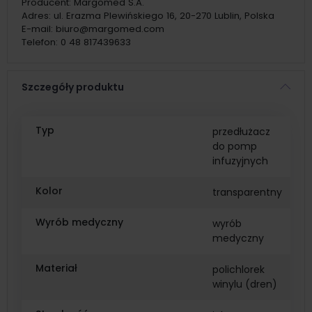
Producent:
Margomed S.A.
Adres:
ul. Erazma Plewińskiego 16, 20-270 Lublin, Polska
E-mail:
biuro@margomed.com
Telefon:
0 48 817439633
Szczegóły produktu
Typ
przedłużacz
do pomp
infuzyjnych
Kolor
transparentny
Wyrób medyczny
wyrób
medyczny
Materiał
polichlorek
winylu (dren)