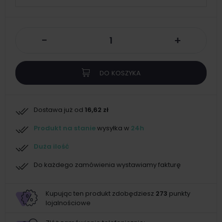
-
+
DO KOSZYKA
Dostawa już od
16,62 zł
Produkt na stanie
wysyłka w
24h
Duża ilość
Do każdego zamówienia wystawiamy fakturę
Kupując ten produkt zdobędziesz
273
punkty
lojalnościowe