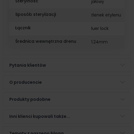
Sterylność
jałowy
Sposób sterylizacji
tlenek etylenu
Łącznik
luer lock
Średnica wewnętrzna drenu
1.24mm
Pytania klientów
O producencie
Produkty podobne
Inni klienci kupowali także...
Tematy z naszego bloga