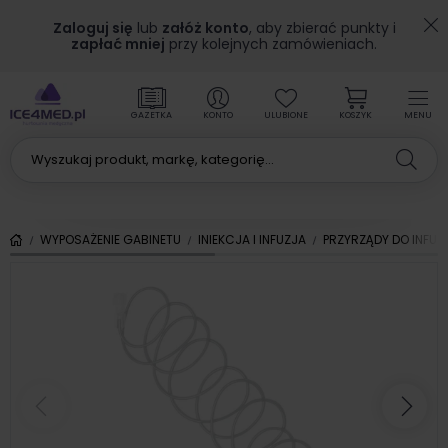
Zaloguj się
lub
załóż konto
, aby zbierać punkty i
zapłać mniej
przy kolejnych zamówieniach.
GAZETKA
KONTO
ULUBIONE
KOSZYK
MENU
WYPOSAŻENIE GABINETU
INIEKCJA I INFUZJA
PRZYRZĄDY DO INFUZJ
Poprzedni
Nas