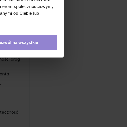
artnerom społecznościowym,
anymi od Ciebie lub
zas
ch
ezwól na wszystkie
a
ności dróg
jenta
,
uteczność