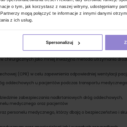
ormacje o tym, jak korzystasz z naszej witryny, udostępniamy p
Partnerzy mogą połączyć te informacje z innymi danymi otrzym
nia z ich usług.
 do utrzymania otwartych dróg oddechowych u pacjentów podc
 alternatywa dla intubacji dotchawiczej w sytuacjach awaryjny
Spersonalizuj
Z
 pacjentów, zwłaszcza gdy intubacja jest trudna lub niemożliw
w chirurgicznych jako mniej inwazyjna metoda utrzymania droż
echowej (CPR) w celu zapewnienia odpowiedniej wentylacji pac
dróg oddechowych u pacjentów podczas transportu medycznego
dziedzinie zabezpieczania nadkrtaniowych dróg oddechowych,
sonelu medycznego oraz pacjentów
raz personelu medycznego, którzy dbają o bezpieczeństwo i sk