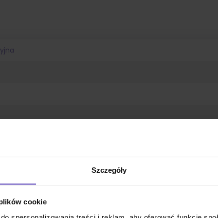
yjna
Szczegóły
dorosłego
 plików cookie
do spersonalizowania treści i reklam, aby oferować funkcje sp