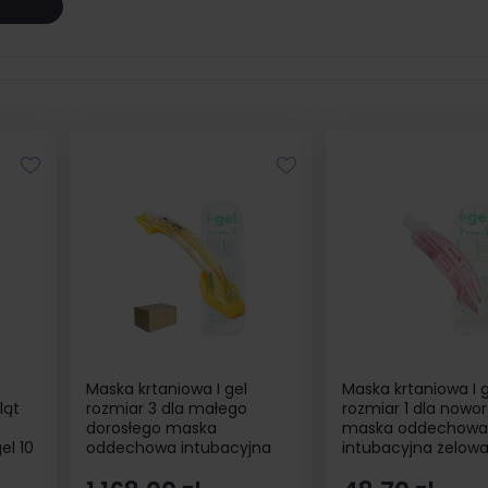
Maska krtaniowa I gel
Maska krtaniowa I g
ląt
rozmiar 3 dla małego
rozmiar 1 dla nowo
dorosłego maska
maska oddechowa
el 10
oddechowa intubacyjna
intubacyjna żelowa 
żelowa I-gel 25 szt
szt