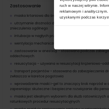
Zastosowanie
ruch w naszej witrynie. Inf
reklamowym i analitycznym. 
maska krtaniowa dla średniego dorosłego
uzyskanymi podczas korzysta
utrzymanie drożności dróg oddechowych - stosowana
znieczulenia ogólnego
intubacja w nagłych przypadkach - używana jako szybka
wentylacja mechaniczna - wykorzystywana do wentylacji
zastosowanie w anestezji - stosowana podczas zabiegó
oddechowych
resuscytacja - używana w resuscytacji krążeniowo-odd
transport pacjentów - stosowana do zabezpieczenia 
zwłaszcza w karetce pogotowia
wprowadzenie maski i-gel to znaczący krok naprzód w 
zapewniając skuteczne i bezpieczne rozwiązanie dla per
maska jest idealnym wyborem dla służb ratowniczych o
ratunkowych procedur resuscytacyjnych