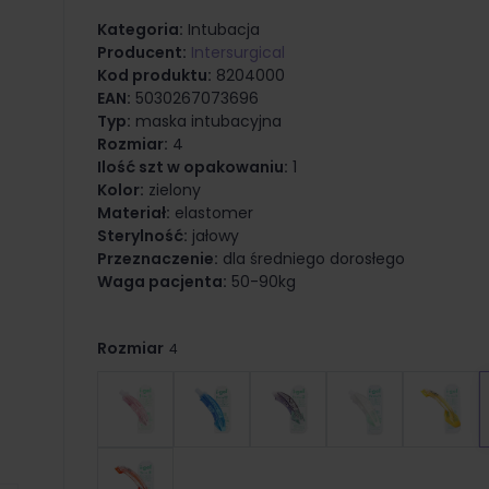
Kategoria:
Intubacja
Producent:
Intersurgical
Kod produktu:
8204000
EAN:
5030267073696
Typ:
maska intubacyjna
Rozmiar:
4
Ilość szt w opakowaniu:
1
Kolor:
zielony
Materiał:
elastomer
Sterylność:
jałowy
Przeznaczenie:
dla średniego dorosłego
Waga pacjenta:
50-90kg
Rozmiar
4