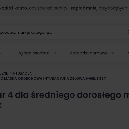
b
załóż konto
, aby zbierać punkty i
zapłać mniej
przy kolejnych
Higiena osobista
Apteczka domowa
CZNE
INTUBACJA
GO MASKA ODDECHOWA INTUBACYJNA ŻELOWA I-GEL 1 SZT
iar 4 dla średniego dorosłeg
t