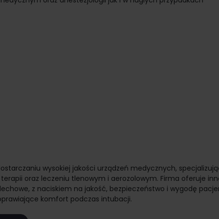
edycznym oraz anestezjologii jak i w nagłych przypadkach
i dostarczaniu wysokiej jakości urządzeń medycznych, specjalizują
terapii oraz leczeniu tlenowym i aerozolowym. Firma oferuje in
dechowe, z naciskiem na jakość, bezpieczeństwo i wygodę pacj
oprawiające komfort podczas intubacji.