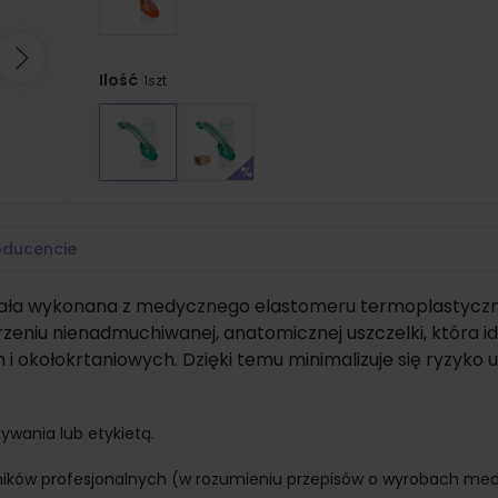
Następny
Ilość
1szt
oducencie
ostała wykonana z medycznego elastomeru termoplastycz
orzeniu nienadmuchiwanej, anatomicznej uszczelki, która id
 i okołokrtaniowych. Dzięki temu minimalizuje się ryzyko
ywania lub etykietą.
ników profesjonalnych (w rozumieniu przepisów o wyrobach me