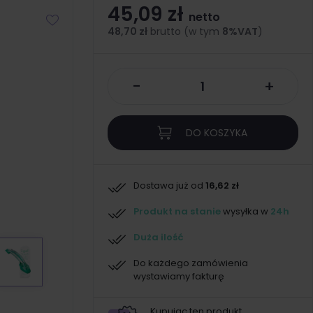
45,09 zł
netto
48,70 zł
brutto (w tym
8%VAT
)
-
+
DO KOSZYKA
Dostawa już od
16,62 zł
Produkt na stanie
wysyłka w
24h
Duża ilość
Do każdego zamówienia
wystawiamy fakturę
Kupując ten produkt