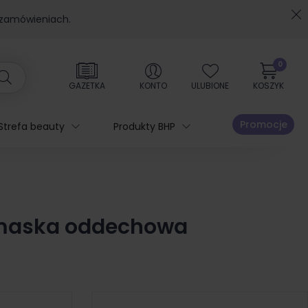
 zamówieniach.
0
GAZETKA
KONTO
ULUBIONE
KOSZYK
Promocje
Strefa beauty
Produkty BHP
o maska oddechowa