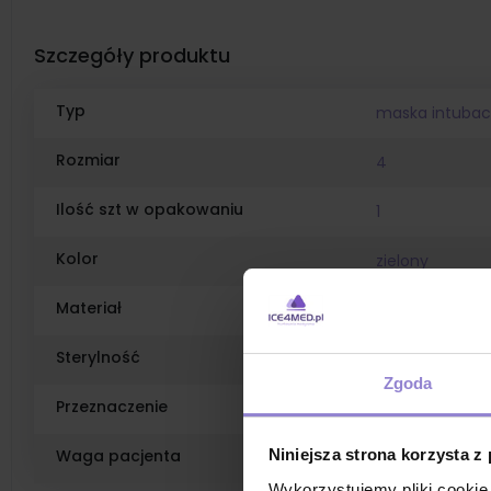
Szczegóły produktu
Typ
maska intubac
Rozmiar
4
Ilość szt w opakowaniu
1
Kolor
zielony
Materiał
elastomer
Sterylność
jałowy
Zgoda
Przeznaczenie
dla średniego 
Waga pacjenta
Niniejsza strona korzysta z
50-90kg
Wykorzystujemy pliki cookie 