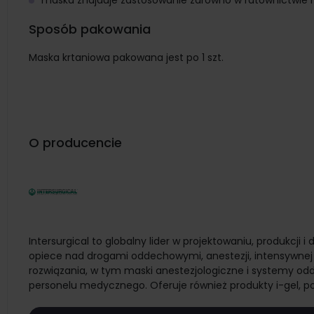
maska znajduje zastosowanie zarówno w ratownictwie m
Sposób pakowania
Maska krtaniowa pakowana jest po 1 szt.
O producencie
Intersurgical to globalny lider w projektowaniu, produkcji 
opiece nad drogami oddechowymi, anestezji, intensywnej 
rozwiązania, w tym maski anestezjologiczne i systemy od
personelu medycznego. Oferuje również produkty i-gel, p