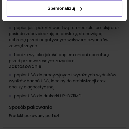
z 1 rolki wydrukuje się 104 wydruków
Spersonalizuj
papier do USG to rodzaj papieru termicznego, który
wykorzystywany jest w videoprinterach
papier jest pokryty warstwą termoczułej emulsji oraz
posiada zabezpieczającą powłokę, stanowiącą
ochronę przed negatywnym wpływem czynników
zewnętrznych
bardzo wysoka jakość papieru chroni aparaturę
przed przedwczesnym zużyciem
Zastosowanie
papier USG do precyzyjnych i wyraźnych wydruków
wyników badań USG, idealny do archiwizacji oraz
analizy diagnostycznej
papier USG do drukarki UP-D711MD
Sposób pakowania
Produkt pakowany po 1 szt.