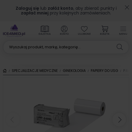
Zaloguj się
lub
załóż konto
, aby zbierać punkty i
zapłać mniej
przy kolejnych zamówieniach.
GAZETKA
KONTO
ULUBIONE
KOSZYK
MENU
SPECJALIZACJE MEDYCZNE
GINEKOLOGIA
PAPIERY DO USG
PAPI
Poprzedni
Nas