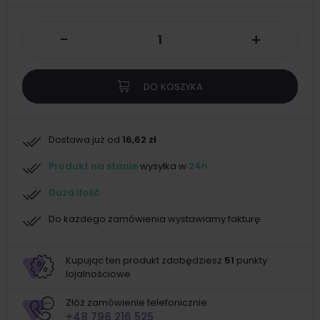
-
+
DO KOSZYKA
Dostawa już od
16,62 zł
Produkt na stanie
wysyłka w
24h
Duża ilość
Do każdego zamówienia wystawiamy fakturę
Kupując ten produkt zdobędziesz
51
punkty
lojalnościowe
Złóż zamówienie telefonicznie:
+48 796 216 525