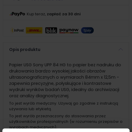
Kup teraz,
zapłać za 30 dni
Opis produktu
Papier USG Sony UPP 84 HG to papier bez nadruku do
drukowania bardzo wysokiej jakości obrazów
ultrasonograficznych o wymiarach 84mm x 12,5m -
zapewnia precyzyjne, połyskujące i kontrastowe
wydruki wyników badań USG, idealny do archiwizacji
oraz analizy diagnostycznej.
To jest wyrób medyczny. Używaj go zgodnie z instrukcją
używania lub etykietą.
To jest wyrób przeznaczony do stosowania przez
użytkowników profesjonalnych (w rozumieniu przepisów o
wyrobach medycznych).