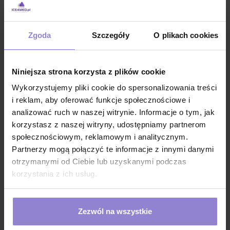
Charakterystyka
papier do drukarek czarno białych o rozmiarze
84mm x 12,5m
Zgoda
Szczegóły
O plikach cookies
papier do wideoprointera stosowany jest głównie do
wydruków badań ultrasonograficznych
wyraźny zapis zapewnia komfort pracy lekarzowi
Niniejsza strona korzysta z plików cookie
odczytującemu wynik badania
Wykorzystujemy pliki cookie do spersonalizowania treści
każda rolka wykorzystywana jest w 100%
i reklam, aby oferować funkcje społecznościowe i
analizować ruch w naszej witrynie. Informacje o tym, jak
wysoki połysk zdjęć
korzystasz z naszej witryny, udostępniamy partnerom
wysoka jakość wydruku
społecznościowym, reklamowym i analitycznym.
wysoki kontrast i głębia czerni
Partnerzy mogą połączyć te informacje z innymi danymi
otrzymanymi od Ciebie lub uzyskanymi podczas
papier o wysokiej gęstości
korzystania z ich usług.
najwyższej jakości nośnik do druku o wysokim
połysku zapewnia efekty zbliżone do fotografii
odporny na wilgoć i wysoką temperaturę
Zezwól na wszystkie
odporny na rozerwanie