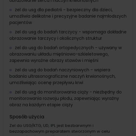
obrazowanie serca i naczyń krwionośnych
żel do usg dla pediatrii - bezpieczny dla dzieci,
umożliwia delikatne i precyzyjne badanie najmłodszych
pacjentów
żel do usg do badań tarczycy - wspomaga dokładne
obrazowanie tarczycy i okolicznych struktur
żel do usg do badań ortopedycznych - używany w
obrazowaniu układu mięśniowo-szkieletowego,
zapewnia wyraźne obrazy stawów i mięśni
żel do usg do badań naczyniowych - wspiera
badania ultrasonograficzne naczyń krwionośnych,
umożliwiając ocenę przepływu krwi
żel do usg do monitorowania ciąży - niezbędny do
monitorowania rozwoju płodu, zapewniając wyraźny
obraz na każdym etapie ciąży
Sposób użycia
Zel do USG/KTG, UD, IPL jest bezbarwnym i
bezzapachowym preparatem stworzonym w celu