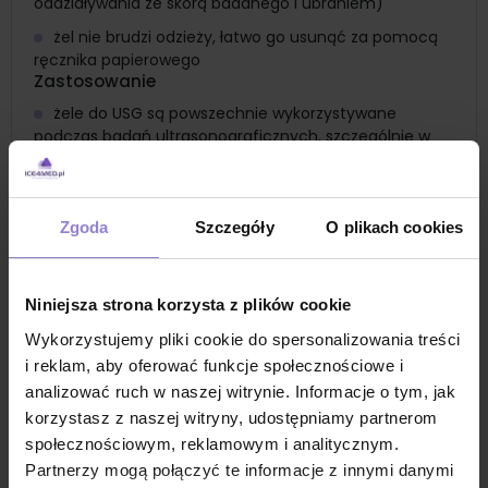
oddziaływania ze skórą badanego i ubraniem)
żel nie brudzi odzieży, łatwo go usunąć za pomocą
ręcznika papierowego
Zastosowanie
żele do USG są powszechnie wykorzystywane
podczas badań ultrasonograficznych, szczególnie w
przypadku badań kobiet w ciąży
dzięki odbiorowi sygnału z głowicy, na monitorze
pojawia się czytelny obraz bez żadnych zakłóceń czy
Zgoda
Szczegóły
O plikach cookies
artefaktów
żel do badania KTG, czyli kardiotokografia, która
służy głównie do monitorowania pracy serca płodu
Niniejsza strona korzysta z plików cookie
żel żelpol do USG jest odpowiedni zarówno dla dzieci,
Wykorzystujemy pliki cookie do spersonalizowania treści
dorosłych, jak i kobiet w ciąży oraz matek karmiących
i reklam, aby oferować funkcje społecznościowe i
piersią
analizować ruch w naszej witrynie. Informacje o tym, jak
żel nie powoduje uszkodzeń na głowicach
korzystasz z naszej witryny, udostępniamy partnerom
ultrasonograficznych, co oznacza, że można go
społecznościowym, reklamowym i analitycznym.
stosować z różnymi rodzajami urządzeń
Partnerzy mogą połączyć te informacje z innymi danymi