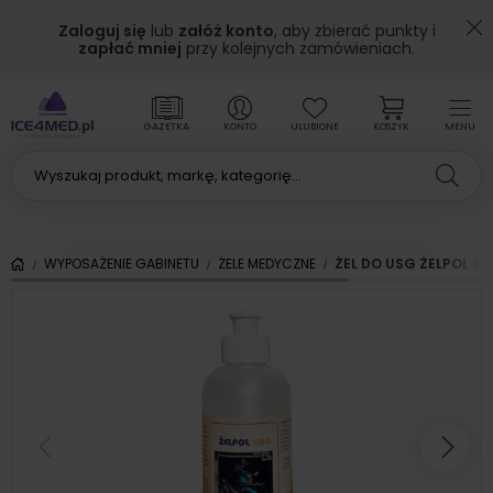
Zaloguj się
lub
załóż konto
, aby zbierać punkty i
zapłać mniej
przy kolejnych zamówieniach.
GAZETKA
KONTO
ULUBIONE
KOSZYK
MENU
WYPOSAŻENIE GABINETU
ŻELE MEDYCZNE
ŻEL DO USG ŻELPOL B
Poprzedni
Nas