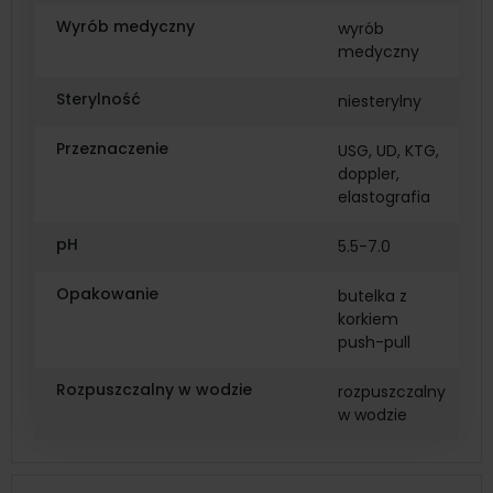
Wyrób medyczny
wyrób
medyczny
Sterylność
niesterylny
Przeznaczenie
USG, UD, KTG,
doppler,
elastografia
pH
5.5-7.0
Opakowanie
butelka z
korkiem
push-pull
Rozpuszczalny w wodzie
rozpuszczalny
w wodzie