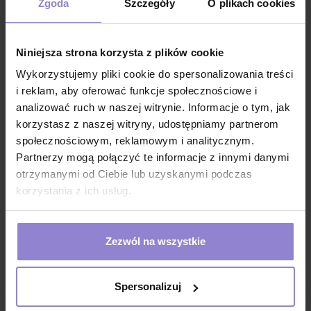
Zgoda
Szczegóły
O plikach cookies
łagodzenie podrażnień, a mocznik wraz
trimetylogliceryną ograniczają transepidermalną
utratę wody
Niniejsza strona korzysta z plików cookie
żel zmniejsza szorstkość skóry poprzez regulację
Wykorzystujemy pliki cookie do spersonalizowania treści
naturalnego złuszczania się naskórka oraz
odbudowywuje naturalny czynnik nawilżający (NMF)
i reklam, aby oferować funkcje społecznościowe i
analizować ruch w naszej witrynie. Informacje o tym, jak
żel jest przezroczysty, nietłusty i łatwy do aplikacji
korzystasz z naszej witryny, udostępniamy partnerom
oraz usunięcia
społecznościowym, reklamowym i analitycznym.
po zabiegu skóra jest gładka oraz doskonale
Partnerzy mogą połączyć te informacje z innymi danymi
nawilżona
otrzymanymi od Ciebie lub uzyskanymi podczas
Zastosowanie
korzystania z ich usług.
żel do RF
żel do radiofrekwencji
żel do fal RF
Zezwól na wszystkie
żel do zabiegów RF
preparat przeznaczony jest do wykonywania
Spersonalizuj
zabiegów radiofrekwencji