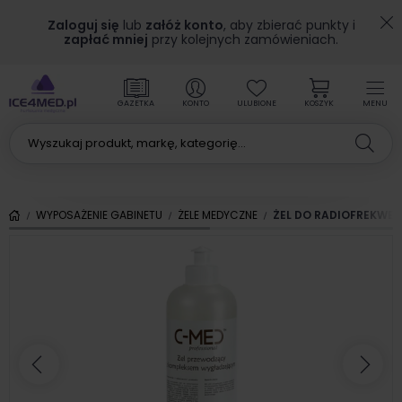
Zaloguj się
lub
załóż konto
, aby zbierać punkty i
zapłać mniej
przy kolejnych zamówieniach.
GAZETKA
KONTO
ULUBIONE
KOSZYK
MENU
WYPOSAŻENIE GABINETU
ŻELE MEDYCZNE
ŻEL DO RADIOFREKWEN
Poprzedni
Nas