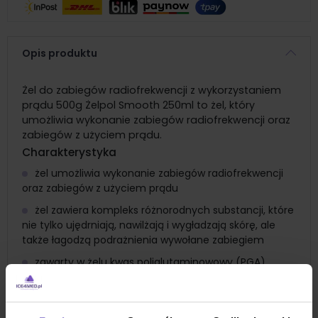
Opis produktu
Żel do zabiegów radiofrekwencji z wykorzystaniem
prądu 500g Żelpol Smooth 250ml to żel, który
umożliwia wykonanie zabiegów radiofrekwencji oraz
zabiegów z użyciem prądu.
Charakterystyka
żel umożliwia wykonanie zabiegów radiofrekwencji
oraz zabiegów z użyciem prądu
żel zawiera kompleks różnorodnych substancji, które
nie tylko ujędrniają, nawilżają i wygładzają skórę, ale
także łagodzą podrażnienia wywołane zabiegiem
zawarty w żelu kwas poliglutaminowowy (PGA)
nawilża, zwiększa przewodnictwo oraz likwiduje barierę
skóry zwiększając jej przenikalność na czas zabiegu
dodatek skleroglucanu zapewnia ochronę skóry i