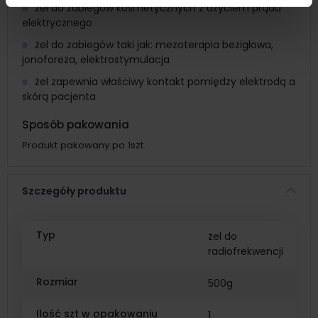
żel do zabiegów kosmetycznych z użyciem prądu
elektrycznego
żel do zabiegów taki jak: mezoterapia bezigłowa,
jonoforeza, elektrostymulacja
żel zapewnia właściwy kontakt pomiędzy elektrodą a
skórą pacjenta
Sposób pakowania
Produkt pakowany po 1szt.
Szczegóły produktu
Typ
żel do
radiofrekwencji
Rozmiar
500g
Ilość szt w opakowaniu
1