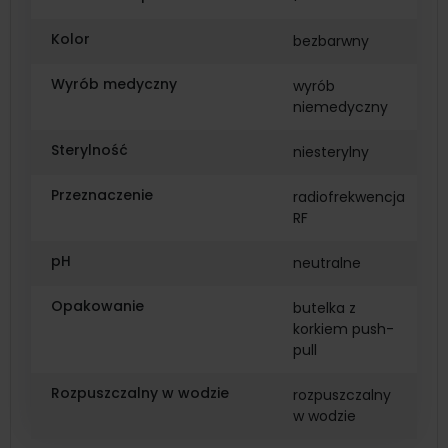
Kolor
bezbarwny
Wyrób medyczny
wyrób
niemedyczny
Sterylność
niesterylny
Przeznaczenie
radiofrekwencja
RF
pH
neutralne
Opakowanie
butelka z
korkiem push-
pull
Rozpuszczalny w wodzie
rozpuszczalny
w wodzie