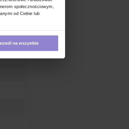
artnerom społecznościowym,
anymi od Ciebie lub
ezwól na wszystkie