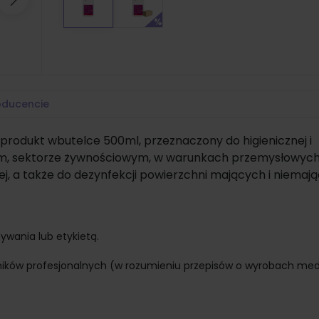
Następny
oducencie
 produkt wbutelce 500ml, przeznaczony do higienicznej i
ym, sektorze żywnościowym, w warunkach przemysłowych
, a także do dezynfekcji powierzchni mających i niemaj
ywania lub etykietą.
ników profesjonalnych (w rozumieniu przepisów o wyrobach me