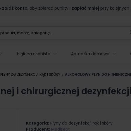
b
załóż konto
, aby zbierać punkty i
zapłać mniej
przy kolejnych
Higiena osobista
Apteczka domowa
PŁYNY DO DEZYNFEKCJI RĄK I SKÓRY
ALKOHOLOWY PŁYN DO HIGIENICZNEJ
nej i chirurgicznej dezynfekcj
Kategoria:
Płyny do dezynfekcji rąk i skóry
Producent:
Medisept