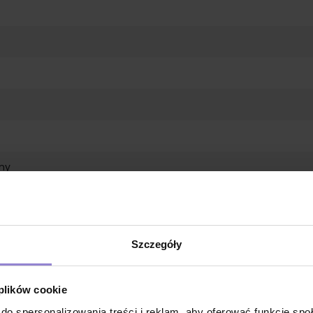
ny
ia płyn
Szczegóły
 plików cookie
do spersonalizowania treści i reklam, aby oferować funkcje sp