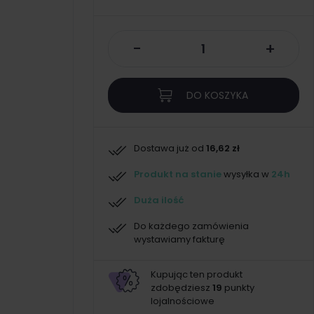
-
+
DO KOSZYKA
Dostawa już od
16,62 zł
Produkt na stanie
wysyłka w
24h
Duża ilość
Do każdego zamówienia
wystawiamy fakturę
Kupując ten produkt
zdobędziesz
19
punkty
lojalnościowe