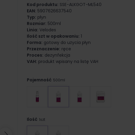
Kod produktu:
SSE-ALKGOT-ML540
EAN:
5907626637540
Typ:
płyn
Rozmiar:
500ml
Linia:
Velodes
Ilość szt w opakowaniu:
1
Forma:
gotowy do użycia płyn
Przeznaczenie:
ręce
Proces:
dezynfekcja
VAH:
produkt wpisany na listę VAH
Pojemność
500ml
Ilość
1szt