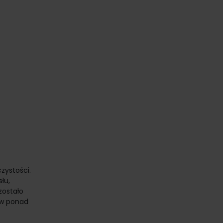
zystości.
łu,
zostało
 w ponad