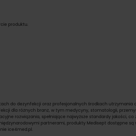
rcie produktu.
atach do dezynfekcji oraz profesjonalnych środkach utrzymania c
ekcji dla różnych branż, w tym medycyny, stomatologii, przemys
yjne rozwiązania, spełniające najwyższe standardy jakości, co 
 z międzynarodowymi partnerami, produkty Medisept dostępne są
onie ice4med.pl.