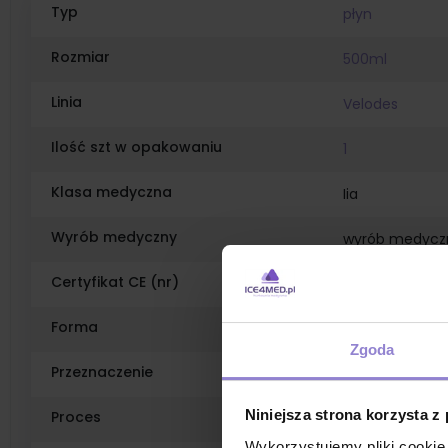
Typ
płyn
Rozmiar
500ml
Linia
Velodes
Ilość szt w opakowaniu
1
Klasa medyczna
Iia
Wyrób medyczny
wyrób medycz
Certyfikat CE (nr)
2274
Forma
gotowy do użyc
Zgoda
Przeznaczenie
ręce
Niniejsza strona korzysta z
Proces
dezynfekcja
Wykorzystujemy pliki cookie 