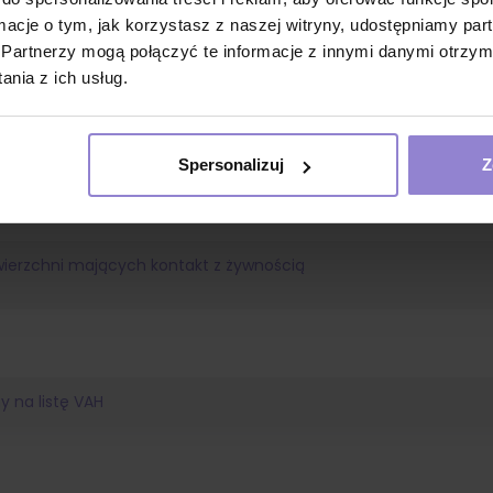
 zgodnie z EN 13727/EN 14561
ormacje o tym, jak korzystasz z naszej witryny, udostępniamy p
Partnerzy mogą połączyć te informacje z innymi danymi otrzym
godnie z EN 13624/EN 14562
nia z ich usług.
godnie z EN 14563/EN 14384
godnie z EN 14476
Spersonalizuj
Z
ierzchni mających kontakt z żywnością
y na listę VAH