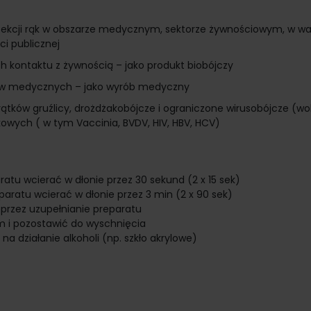
ynfekcji rąk w obszarze medycznym, sektorze żywnościowym, w w
i publicznej
h kontaktu z żywnością – jako produkt biobójczy
bów medycznych – jako wyrób medyczny
rątków gruźlicy, drożdżakobójcze i ograniczone wirusobójcze (w
owych ( w tym Vaccinia, BVDV, HIV, HBV, HCV)
aratu wcierać w dłonie przez 30 sekund (2 x 15 sek)
eparatu wcierać w dłonie przez 3 min (2 x 90 sek)
oprzez uzupełnianie preparatu
cm i pozostawić do wyschnięcia
a działanie alkoholi (np. szkło akrylowe)