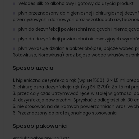
Velodes Silk to alkoholowy i gotowy do użycia produkt
płyn przeznaczony do higienicznej i chirurgicznej dez
przemysłowych i domowych oraz w zakładach użytecznośc
płyn do dezynfekcji powierzchni mających i niemającyc
płyn do dezynfekcji powierzchni nieinwazyjnych wyro
płyn wykazuje działanie bakteriobójcze, bójcze wobec p
Rotawirusa, Norowirusa) oraz bójcze wobec wirusów osłonk
Sposób użycia
higieniczna dezynfekcja rąk (wg EN 1500): 2 x 1,5 ml prep
chirurgiczna dezynfekcja rąk (wg EN 12791): 2 x 1,5 ml pr
przez cały czas utrzymywać ręce w stałej wilgotności p
dezynfekcja powierzchni: Spryskać z odległości ok. 30 
nie stosować na delikatnych powierzchniach wrażliwych n
Przeznaczony do profesjonalnego stosowania
Sposób pakowania
Produkt pakowany po 1 szt.