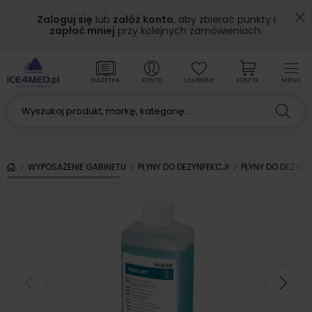
Zaloguj się
lub
załóż konto
, aby zbierać punkty i
zapłać mniej
przy kolejnych zamówieniach.
GAZETKA
KONTO
ULUBIONE
KOSZYK
MENU
WYPOSAŻENIE GABINETU
PŁYNY DO DEZYNFEKCJI
PŁYNY DO DEZYNF
Poprzedni
Nas