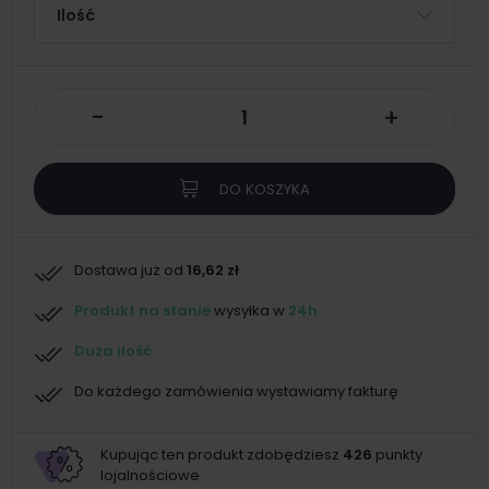
Ilość
-
+
DO KOSZYKA
Dostawa już od
16,62 zł
Produkt na stanie
wysyłka w
24h
Duża ilość
Do każdego zamówienia wystawiamy fakturę
Kupując ten produkt zdobędziesz
426
punkty
lojalnościowe