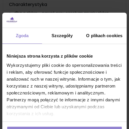
Charakterystyka
dba o skórę - nawet przy częstym myciu skóra
pozostaje gładka i delikatna
pielęgnuje skórę i chroni ją przed wysychaniem
Zgoda
Szczegóły
O plikach cookies
zachowuje naturalny, lekko kwaśny odczyn skóry,
także w przypadku częstego stosowania
posiada przyjemny zapach ze znikomą możliwością
Niniejsza strona korzysta z plików cookie
działania alergizującego
Wykorzystujemy pliki cookie do spersonalizowania treści
jest doskonale tolerowany w powiązaniu ze środkami
i reklam, aby oferować funkcje społecznościowe i
firmy Ecolab do dezynfekcji rąk na bazie alkoholu
analizować ruch w naszej witrynie. Informacje o tym, jak
starannie dobrana receptura emulsji gwarantuje
korzystasz z naszej witryny, udostępniamy partnerom
użycie w przypadkach nietolerancji lub reakcji
społecznościowym, reklamowym i analitycznym.
alergicznych skóry na produkty na bazie mydła
Partnerzy mogą połączyć te informacje z innymi danymi
dzięki doskonałym właściwościom myjącym usuwa
otrzymanymi od Ciebie lub uzyskanymi podczas
pozostałości po maściach
korzystania z ich usług.
przebadany dermatologicznie, nie zawiera mydła -
jest preparatem syntetycznym