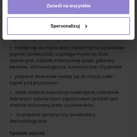
Zastosowanie
Zezwól na wszystkie
w szpitalach, gabinetach lekarskich, domach opieki
społecznej, dla lekarzy, pielęgniarek i pacjentów, dla
osób o wrażliwej skórze
Spersonalizuj
do łagodnego mycia rąk przed chirurgiczną i po
higienicznej dezynfekcji rąk
nadaje się do mycia skóry narażonej na wysuszanie
poprzez konieczność częstego mycia np. bloki
operacyjne, oddziały intensywnej opieki, gabinety
lekarskie, stomatologiczne, kosmetyczne i fryzjerskie
preparat doskonale nadaje się do mycia ciała i
kąpieli pod prysznicem
dzięki dodaniu substancji nawilżającej i starannie
dobranym substancjom zapachowym produkt jest
chętnie stosowany przez użytkowników
to preparat syntetyczny, przebadany
dermatologicznie
Sposób użycia