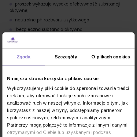
proszek wykazuje wysoką efektywność substancji
aktywnej
neutralne pH roztworu uzytkowego
bezpieczna subtancja aktywna
poręczne opakowanie
Zastosowanie
Preparat sporobójczy do mycia i dezynfekcji
Zgoda
Szczegóły
O plikach cookies
wszelkich powierzchni zmywalnych i przedmiotów,
które można zanurzyć w roztworze preparatu w
rozumieniu Dyrektywy o Wyrobach Medycznych
Niniejsza strona korzysta z plików cookie
(93/42/EEC)
Wykorzystujemy pliki cookie do spersonalizowania treści
preparat może być również stosowany do
powierzchni nieporowatych (kamiennych,
i reklam, aby oferować funkcje społecznościowe i
ceramicznych, stalowych, z tworzyw sztucznych)
analizować ruch w naszej witrynie. Informacje o tym, jak
korzystasz z naszej witryny, udostępniamy partnerom
w przypadku mycia-dezynfekcji powierzchni
mających kontakt z żywnością i/lub środkami żywienia
społecznościowym, reklamowym i analitycznym.
zwierząt po zakończeniu procesu wszystkie
Partnerzy mogą połączyć te informacje z innymi danymi
powierzchnie mające kontakt z preparatem należy
otrzymanymi od Ciebie lub uzyskanymi podczas