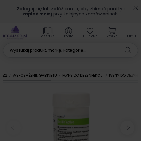
Zaloguj się
lub
załóż konto
, aby zbierać punkty i
zapłać mniej
przy kolejnych zamówieniach.
GAZETKA
KONTO
ULUBIONE
KOSZYK
MENU
WYPOSAŻENIE GABINETU
PŁYNY DO DEZYNFEKCJI
PŁYNY DO DEZYNF
Poprzedni
Nas