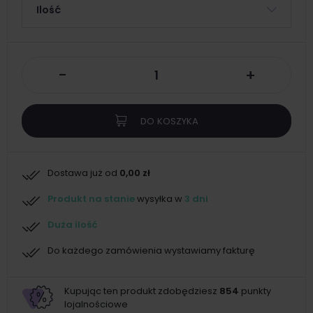
Ilość
-
+
DO KOSZYKA
Dostawa już od
0,00 zł
Produkt na stanie
wysyłka w
3 dni
Duża ilość
Do każdego zamówienia wystawiamy fakturę
Kupując ten produkt zdobędziesz
854
punkty
lojalnościowe