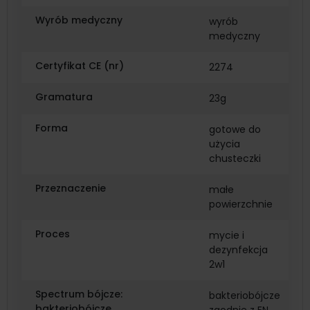
Wyrób medyczny
wyrób
medyczny
Certyfikat CE (nr)
2274
Gramatura
23g
Forma
gotowe do
użycia
chusteczki
Przeznaczenie
małe
powierzchnie
Proces
mycie i
dezynfekcja
2w1
Spectrum bójcze:
bakteriobójcze
bakteriobójcze