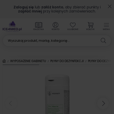
Zaloguj się
lub
załóż konto
, aby zbierać punkty i
zapłać mniej
przy kolejnych zamówieniach.
GAZETKA
KONTO
ULUBIONE
KOSZYK
MENU
WYPOSAŻENIE GABINETU
PŁYNY DO DEZYNFEKCJI
PŁYNY DO DEZYNF
Poprzedni
Nas