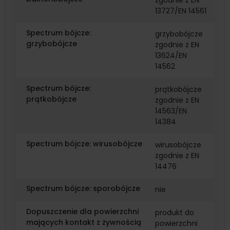
zgodnie z EN
13727/EN 14561
Spectrum bójcze:
grzybobójcze
grzybobójcze
zgodnie z EN
13624/EN
14562
Spectrum bójcze:
prątkobójcze
prątkobójcze
zgodnie z EN
14563/EN
14384
Spectrum bójcze: wirusobójcze
wirusobójcze
zgodnie z EN
14476
Spectrum bójcze: sporobójcze
nie
Dopuszczenie dla powierzchni
produkt do
mających kontakt z żywnością
powierzchni