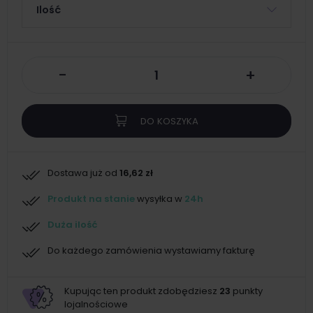
Ilość
-
+
DO KOSZYKA
Dostawa już od
16,62 zł
Produkt na stanie
wysyłka w
24h
Duża ilość
Do każdego zamówienia wystawiamy fakturę
Kupując ten produkt zdobędziesz
23
punkty
lojalnościowe