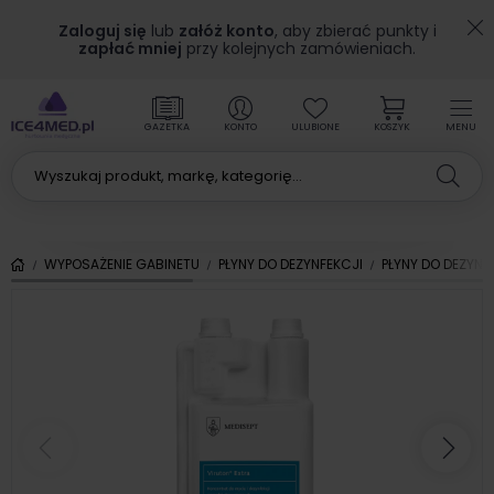
Zaloguj się
lub
załóż konto
, aby zbierać punkty i
zapłać mniej
przy kolejnych zamówieniach.
GAZETKA
KONTO
ULUBIONE
KOSZYK
MENU
WYPOSAŻENIE GABINETU
PŁYNY DO DEZYNFEKCJI
PŁYNY DO DEZYNF
Poprzedni
Nas