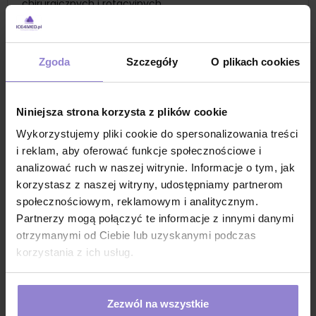
chirurgicznych i rotacyjnych
koncentrat do manualnej dezynfekcji narzędzi
kosmetycznych i chirurgicznych
koncentrat do dezynfekcji w myjkach
Zgoda
Szczegóły
O plikach cookies
ultradźwiękowych
koncentrat zalecany do instrumentów ze stali
Niniejsza strona korzysta z plików cookie
szlachetnej, niklu, miedzi, aluminium, gumy, porcelany,
szkła i tworzyw sztucznych
Wykorzystujemy pliki cookie do spersonalizowania treści
koncentrat polecany do endoskopów
i reklam, aby oferować funkcje społecznościowe i
Ostrzeżenia i informacje na temat
analizować ruch w naszej witrynie. Informacje o tym, jak
bezpieczeństwa
korzystasz z naszej witryny, udostępniamy partnerom
P273: Unikać uwolnienia do środowiska. P280: Stosować
społecznościowym, reklamowym i analitycznym.
rękawice ochronne/odzież ochronną/ochronę oczu.
Partnerzy mogą połączyć te informacje z innymi danymi
P301+P330+P331: W PRZYPADKU POŁKNIĘCIA: wypłukać usta.
otrzymanymi od Ciebie lub uzyskanymi podczas
NIE wywoływać wymiotów. P303+P361+P353: W PRZYPADKU
korzystania z ich usług.
KONTAKTU ZE SKÓRĄ: Natychmiast zdjąć całą
zanieczyszczoną odzież. Spłukać skórę pod strumieniem
wody lub prysznicem. P305+P351+P338: W PRZYPADKU
DOSTANIA SIĘ DO OCZU: Ostrożnie płukać wodą przez kilka
Zezwól na wszystkie
minut. Wyjąć soczewki kontaktowe, jeżeli są i można je