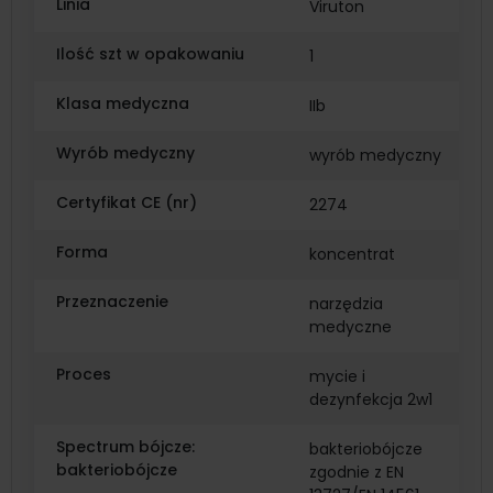
Linia
Viruton
Ilość szt w opakowaniu
1
Klasa medyczna
IIb
Wyrób medyczny
wyrób medyczny
Certyfikat CE (nr)
2274
Forma
koncentrat
Przeznaczenie
narzędzia
medyczne
Proces
mycie i
dezynfekcja 2w1
Spectrum bójcze:
bakteriobójcze
bakteriobójcze
zgodnie z EN