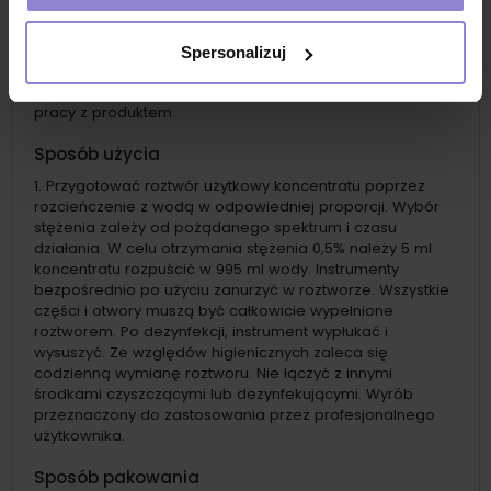
łatwo usunąć. Nadal płukać. P310: Natychmiast
skontaktować się z OŚRODKIEM ZATRUĆ/lekarzem. P501:
Zawartość/pojemnik usuwać zgodnie z przepisami
Spersonalizuj
dotyczącymi odpadów niebezpiecznych.Nie jeść ani nie
pić podczas stosowania. Umyć ręce po zakończeniu
pracy z produktem.
Sposób użycia
Przygotować roztwór użytkowy koncentratu poprzez
rozcieńczenie z wodą w odpowiedniej proporcji. Wybór
stężenia zależy od pożądanego spektrum i czasu
działania. W celu otrzymania stężenia 0,5% należy 5 ml
koncentratu rozpuścić w 995 ml wody. Instrumenty
bezpośrednio po użyciu zanurzyć w roztworze. Wszystkie
części i otwory muszą być całkowicie wypełnione
roztworem. Po dezynfekcji, instrument wypłukać i
wysuszyć. Ze względów higienicznych zaleca się
codzienną wymianę roztworu. Nie łączyć z innymi
środkami czyszczącymi lub dezynfekującymi. Wyrób
przeznaczony do zastosowania przez profesjonalnego
użytkownika.
Sposób pakowania