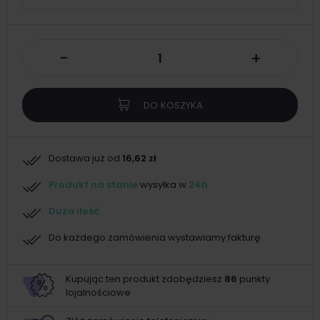
-
+
DO KOSZYKA
Dostawa już od
16,62 zł
Produkt na stanie
wysyłka w
24h
Duża ilość
Do każdego zamówienia wystawiamy fakturę
Kupując ten produkt zdobędziesz
86
punkty
lojalnościowe