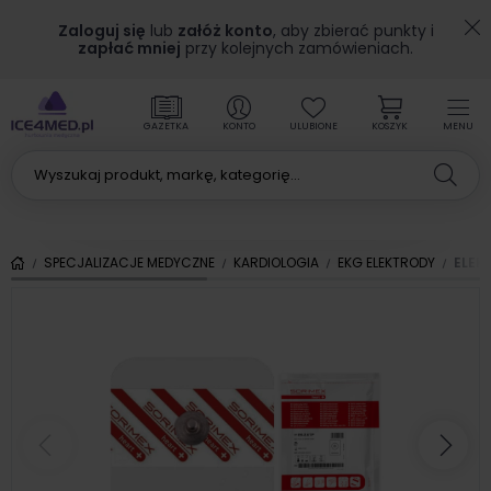
Zaloguj się
lub
załóż konto
, aby zbierać punkty i
zapłać mniej
przy kolejnych zamówieniach.
GAZETKA
KONTO
ULUBIONE
KOSZYK
MENU
SPECJALIZACJE MEDYCZNE
KARDIOLOGIA
EKG ELEKTRODY
ELEK
Poprzedni
Nas