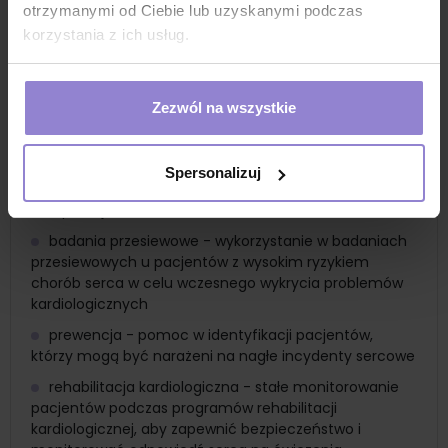
wykrywanie arytmii - pomaga w identyfikacji
otrzymanymi od Ciebie lub uzyskanymi podczas
nieregularnych rytmów serca, takich jak migotanie
korzystania z ich usług.
przedsionków, ekstrasystole i inne arytmie
diagnostyka kardiologiczna - monitorowanie
skuteczności leczenia farmakologicznego u pacjentów
Zezwól na wszystkie
z arytmią lub innymi zaburzeniami rytmu serca
ocena po zabiegach - monitorowanie pacjentów po
zabiegach kardiologicznych, takich jak ablacja, aby
Spersonalizuj
ocenić wyniki i wczesne wykrycie ewentualnych
komplikacji
badania przesiewowe - wykorzystanie w badaniach
przesiewowych u pacjentów z wysokim ryzykiem
chorób serca w celu wczesnego wykrycia problemów
kardiologicznych
prewencja - pomoc w identyfikacji pacjentów,
którzy mogą być narażeni na nagłe incydenty sercowe
rehabilitacja kardiologiczna - stałe monitorowanie
pacjentów podczas programów rehabilitacji
kardiologicznej, aby zapewnić bezpieczeństwo i