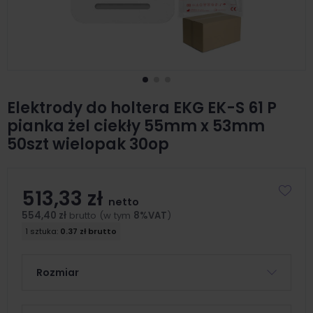
Elektrody do holtera EKG EK-S 61 P
pianka żel ciekły 55mm x 53mm
50szt wielopak 30op
513,33 zł
netto
554,40 zł
brutto (w tym
8%VAT
)
1 sztuka:
0.37 zł brutto
Rozmiar