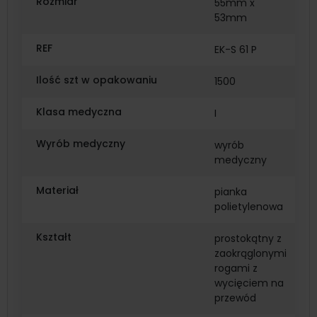
Rozmiar
55mm x
53mm
REF
EK-S 61 P
Ilość szt w opakowaniu
1500
Klasa medyczna
I
Wyrób medyczny
wyrób
medyczny
Materiał
pianka
polietylenowa
Kształt
prostokątny z
zaokrąglonymi
rogami z
wycięciem na
przewód