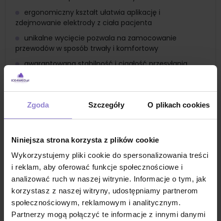
ergonomiczny kształt ułatwia aplikację i
zdejmowanie elektrody z ciała pacjenta
unikalne wycięcie pozwala na zamocowanie
przewodów w sposób trwały i komfortowy
gwarantowana stabilność i ciągłość przesyłania
sygnału EKG
nie zawiera latexu i PVC - ryzyko wystąpienia reakcji
alergicznej jest minimalne
Zgoda
Szczegóły
O plikach cookies
zastosowany żel ciekły zapewnia natychmiastowy
zapis EKG
Zastosowanie
Niniejsza strona korzysta z plików cookie
elektrody do holtera
Wykorzystujemy pliki cookie do spersonalizowania treści
długoterminowe monitorowanie EK - elektrody
i reklam, aby oferować funkcje społecznościowe i
używane do 24-godzinnego lub dłuższego
analizować ruch w naszej witrynie. Informacje o tym, jak
monitorowania rytmu serca, co pozwala na wykrycie
korzystasz z naszej witryny, udostępniamy partnerom
nieregularności, które mogą nie być zauważalne w
społecznościowym, reklamowym i analitycznym.
standardowych badaniach EKG
Partnerzy mogą połączyć te informacje z innymi danymi