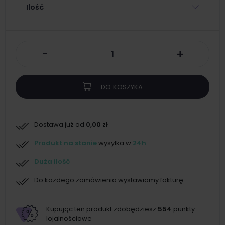
Ilość
-
+
DO KOSZYKA
Dostawa już od
0,00 zł
Produkt na stanie
wysyłka w
24h
Duża ilość
Do każdego zamówienia wystawiamy fakturę
Kupując ten produkt zdobędziesz
554
punkty
lojalnościowe