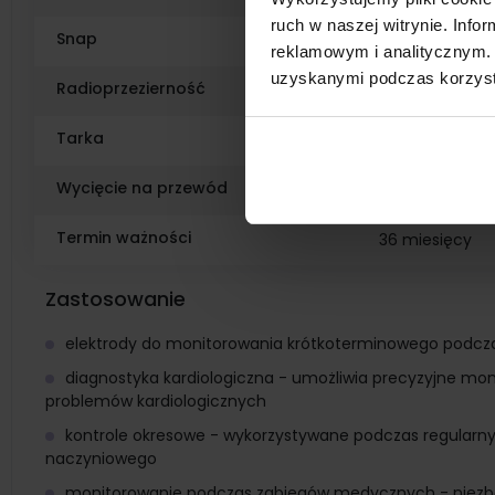
ruch w naszej witrynie. Inf
Snap
ABS wypełnio
reklamowym i analitycznym. 
uzyskanymi podczas korzysta
Radioprzezierność
tak
Tarka
nie
Wycięcie na przewód
nie
Termin ważności
36 miesięcy
Zastosowanie
elektrody do monitorowania krótkoterminowego podcz
diagnostyka kardiologiczna - umożliwia precyzyjne mon
problemów kardiologicznych
kontrole okresowe - wykorzystywane podczas regularn
naczyniowego
monitorowanie podczas zabiegów medycznych - niezb