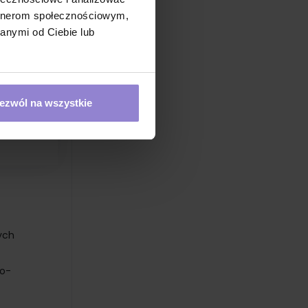
artnerom społecznościowym,
anymi od Ciebie lub
ezwól na wszystkie
ych
wo-