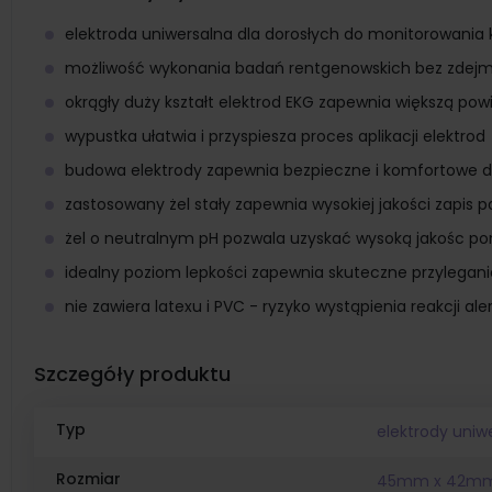
elektroda uniwersalna dla dorosłych do monitorowani
możliwość wykonania badań rentgenowskich bez zdejm
okrągły duży kształt elektrod EKG zapewnia większą pow
wypustka ułatwia i przyspiesza proces aplikacji elektrod
budowa elektrody zapewnia bezpieczne i komfortowe d
zastosowany żel stały zapewnia wysokiej jakości zapis
żel o neutralnym pH pozwala uzyskać wysoką jakośc p
idealny poziom lepkości zapewnia skuteczne przylegani
nie zawiera latexu i PVC - ryzyko wystąpienia reakcji al
Szczegóły produktu
Typ
elektrody uniw
Rozmiar
45mm x 42m