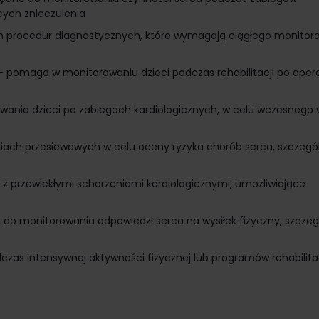
ych znieczulenia
h procedur diagnostycznych, które wymagają ciągłego monitor
- pomaga w monitorowaniu dzieci podczas rehabilitacji po oper
ania dzieci po zabiegach kardiologicznych, w celu wczesnego 
ach przesiewowych w celu oceny ryzyka chorób serca, szczegól
z przewlekłymi schorzeniami kardiologicznymi, umożliwiające
do monitorowania odpowiedzi serca na wysiłek fizyczny, szczeg
czas intensywnej aktywności fizycznej lub programów rehabilita