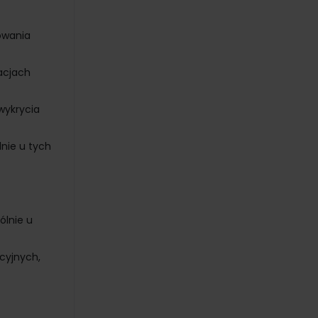
owania
acjach
wykrycia
nie u tych
ólnie u
cyjnych,