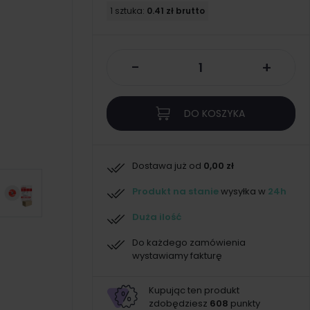
1 sztuka:
0.41 zł brutto
-
+
DO KOSZYKA
Dostawa już od
0,00 zł
Produkt na stanie
wysyłka w
24h
Duża ilość
Do każdego zamówienia
wystawiamy fakturę
Kupując ten produkt
zdobędziesz
608
punkty