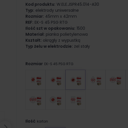
Kod produktu:
W.ELE.JSPR45.014-A30
Typ:
elektrody uniwersalne
Rozmiar:
45mm x 42mm
REF:
EK-S 45 PSG RTG
Ilość szt w opakowaniu:
1500
Materiał:
pianka polietylenowa
Kształt:
okrągły z wypustką
Typ żelu w elektrodzie:
żel stały
Rozmiar
EK-S 45 PSG RTG
Ilość
karton