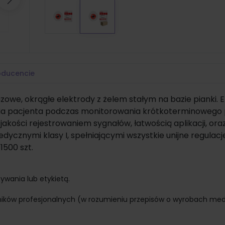
Następny
oducencie
zowe, okrągłe elektrody z żelem stałym na bazie pianki. 
nia pacjenta podczas monitorowania krótkoterminowego
akości rejestrowaniem sygnałów, łatwością aplikacji, ora
dycznymi klasy I, spełniającymi wszystkie unijne regulacj
500 szt.
ywania lub etykietą.
ników profesjonalnych (w rozumieniu przepisów o wyrobach me