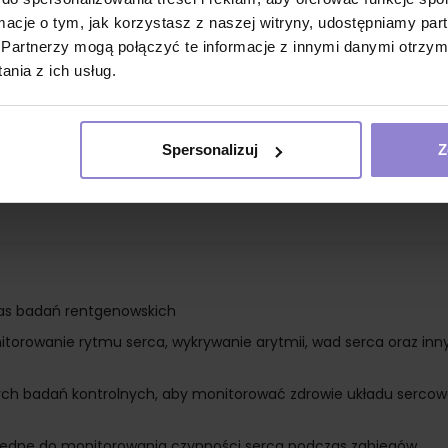
ormacje o tym, jak korzystasz z naszej witryny, udostępniamy p
ny włóknem węglowym 40%
Partnerzy mogą połączyć te informacje z innymi danymi otrzym
nia z ich usług.
Spersonalizuj
Z
as badań rentgenowskich
itorowanie rytmu serca, wykrywanie arytmii, wad serca oraz inn
ych badań kontrolnych, aby monitorować zdrowie układu serco
ędne do monitorowania czynności serca podczas zabiegów