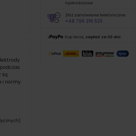
lojalnościowe
Złóż zamówienie telefonicznie:
+48 796 216 525
Kup teraz,
zapłać za 30 dni
Elektrody
 podczas
z są
e i normy.
dycznych).