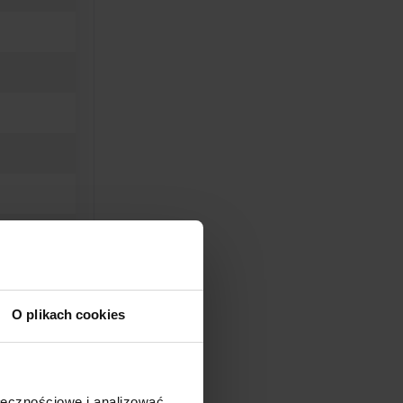
O plikach cookies
ołecznościowe i analizować