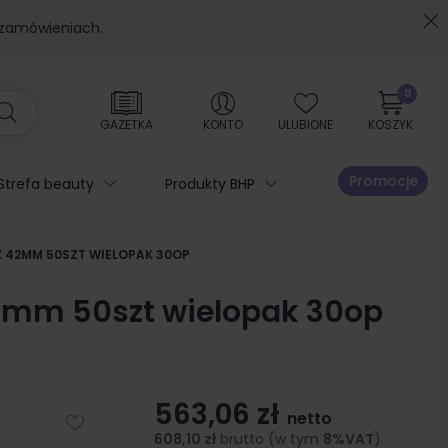
 zamówieniach.
0
GAZETKA
KONTO
ULUBIONE
KOSZYK
Promocje
Strefa beauty
Produkty BHP
X 42MM 50SZT WIELOPAK 30OP
42mm 50szt wielopak 30op
563,06 zł
netto
608,10 zł
brutto (w tym
8%VAT
)