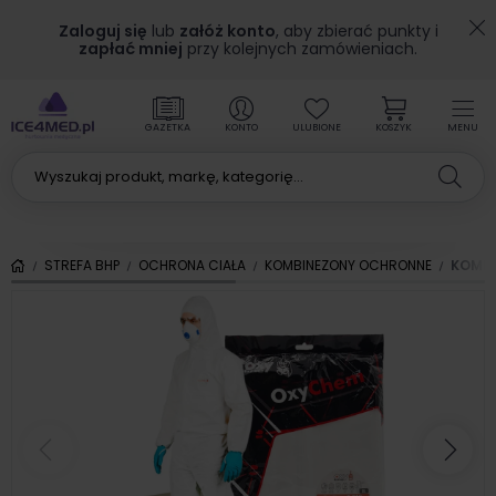
Zaloguj się
lub
załóż konto
, aby zbierać punkty i
zapłać mniej
przy kolejnych zamówieniach.
GAZETKA
KONTO
ULUBIONE
KOSZYK
MENU
STREFA BHP
OCHRONA CIAŁA
KOMBINEZONY OCHRONNE
KOMBI
Poprzedni
Nas