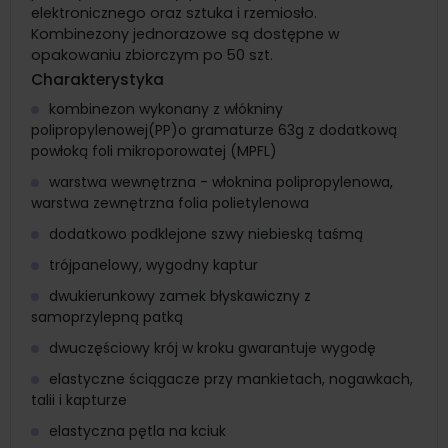
elektronicznego oraz sztuka i rzemiosło.
Kombinezony jednorazowe są dostępne w
opakowaniu zbiorczym po 50 szt.
Charakterystyka
kombinezon wykonany z włókniny
polipropylenowej(PP)o gramaturze 63g z dodatkową
powłoką foli mikroporowatej (MPFL)
warstwa wewnętrzna - włoknina polipropylenowa,
warstwa zewnętrzna folia polietylenowa
dodatkowo podklejone szwy niebieską taśmą
trójpanelowy, wygodny kaptur
dwukierunkowy zamek błyskawiczny z
samoprzylepną patką
dwuczęściowy krój w kroku gwarantuje wygodę
elastyczne ściągacze przy mankietach, nogawkach,
talii i kapturze
elastyczna pętla na kciuk