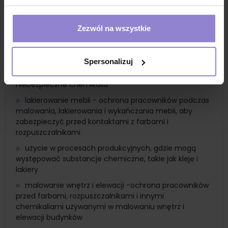
przemysł lotniczy - ochrona przed substancjami
chemicznymi używanymi w procesach malowania i
Zezwól na wszystkie
konserwacji samolotów, w tym farbami, lakierami i
środkami czyszczącymi
Spersonalizuj
użycie podczas prac konserwacyjnych i
naprawczych, aby chronić przed ekspozycją na
niebezpieczne chemikalia
lakierowanie mebli - ochrona pracowników podczas
malowania, lakierowania i wykańczania mebli, aby
zabezpieczyć przed kontaktami z farbami i
rozpuszczalnikami
użycie w procesach produkcyjnych, gdzie mogą
występować substancje chemiczne, takie jak kleje i
lakiery
malowanie wnętrz i elewacji -ochrona pracowników
przed farbami, rozpuszczalnikami i innymi
chemikaliami używanymi w malowaniu wnętrz i
elewacji budynków