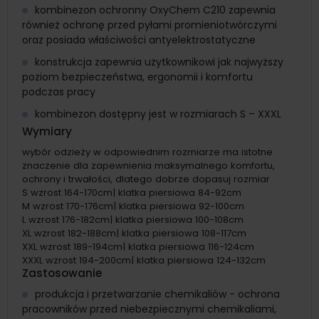
kombinezon ochronny OxyChem C210 zapewnia
również ochronę przed pyłami promieniotwórczymi
oraz posiada właściwości antyelektrostatyczne
konstrukcja zapewnia użytkownikowi jak najwyższy
poziom bezpieczeństwa, ergonomii i komfortu
podczas pracy
kombinezon dostępny jest w rozmiarach S – XXXL
Wymiary
wybór odzieży w odpowiednim rozmiarze ma istotne
znaczenie dla zapewnienia maksymalnego komfortu,
ochrony i trwałości, dlatego dobrze dopasuj rozmiar
S wzrost 164-170cm| klatka piersiowa 84-92cm
M wzrost 170-176cm| klatka piersiowa 92-100cm
L wzrost 176-182cm| klatka piersiowa 100-108cm
XL wzrost 182-188cm| klatka piersiowa 108-117cm
XXL wzrost 189-194cm| klatka piersiowa 116-124cm
XXXL wzrost 194-200cm| klatka piersiowa 124-132cm
Zastosowanie
produkcja i przetwarzanie chemikaliów - ochrona
pracowników przed niebezpiecznymi chemikaliami,