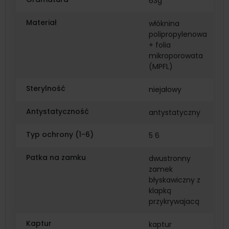
63g
Materiał
włóknina
polipropylenowa
+ folia
mikroporowata
(MPFL)
Sterylność
niejałowy
Antystatyczność
antystatyczny
Typ ochrony (1-6)
5 6
Patka na zamku
dwustronny
zamek
błyskawiczny z
klapką
przykrywajacą
Kaptur
kaptur