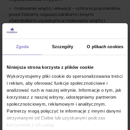
malowanie wnętrz i elewacji - ochrona pracowników
przed farbami, rozpuszczalnikami i innymi
chemikaliami używanymi w malowaniu wnętrz i
elewacji budynków
prace remontowe -bezpieczne przeprowadzanie
prac remontowych, w tym usuwanie starych powłok
Zgoda
Szczegóły
O plikach cookies
malarskich i przygotowywanie powierzchni do
malowania
ochrona ratowników podczas interwencji
Niniejsza strona korzysta z plików cookie
związanych z wyciekami chemicznymi, pożarami i
innymi sytuacjami kryzysowymi, gdzie istnieje ryzyko
Wykorzystujemy pliki cookie do spersonalizowania treści
kontaktu z substancjami niebezpiecznymi
i reklam, aby oferować funkcje społecznościowe i
kombinezon do lakierowania pojazdów - ochrona
analizować ruch w naszej witrynie. Informacje o tym, jak
pracowników podczas malowania i lakierowania
korzystasz z naszej witryny, udostępniamy partnerom
karoserii samochodowych oraz innych części pojazdów
społecznościowym, reklamowym i analitycznym.
Partnerzy mogą połączyć te informacje z innymi danymi
naprawy blacharsko-lakiernicze - bezpieczne
wykonywanie napraw blacharsko-lakierniczych, gdzie
otrzymanymi od Ciebie lub uzyskanymi podczas
pracownicy są narażeni na kontakt z farbami,
korzystania z ich usług.
rozpuszczalnikami i pyłem