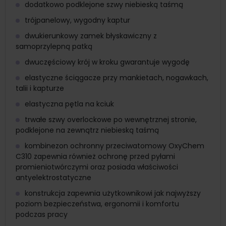
dodatkowo podklejone szwy niebieską taśmą
trójpanelowy, wygodny kaptur
dwukierunkowy zamek błyskawiczny z
samoprzylepną patką
dwuczęściowy krój w kroku gwarantuje wygodę
elastyczne ściągacze przy mankietach, nogawkach,
talii i kapturze
elastyczna pętla na kciuk
trwałe szwy overlockowe po wewnętrznej stronie,
podklejone na zewnątrz niebieską taśmą
kombinezon ochronny przeciwatomowy OxyChem
C310 zapewnia również ochronę przed pyłami
promieniotwórczymi oraz posiada właściwości
antyelektrostatyczne
konstrukcja zapewnia użytkownikowi jak najwyższy
poziom bezpieczeństwa, ergonomii i komfortu
podczas pracy