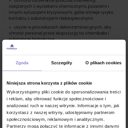
ochrona ratowników podczas interwencji
związanych z wyciekami chemicznymi, pożarami i
innymi sytuacjami kryzysowymi, gdzie istnieje ryzyko
kontaktu z substancjami niebezpiecznymi
użycie w procedurach dekontaminacyjnych, aby
chronić personel przed ekspozycją na chemikalia i
substancje biologiczne
ochrona pracowników przed kontaktami z
substancjami farmaceutycznymi i chemikaliami
używanymi w produkcji leków
Zgoda
Szczegóły
O plikach cookies
bezpieczne prowadzenie badań w laboratoriach,
gdzie istnieje ryzyko ekspozycji na substancje
chemiczne i biologiczne
Niniejsza strona korzysta z plików cookie
ochrona przed działaniem pestycydów i innych
Wykorzystujemy pliki cookie do spersonalizowania treści
środków chemicznych używanych w rolnictwie
i reklam, aby oferować funkcje społecznościowe i
ochrona przed chemikaliami stosowanymi w
analizować ruch w naszej witrynie. Informacje o tym, jak
ogrodnictwie, takimi jak nawozy i środki ochrony roślin
korzystasz z naszej witryny, udostępniamy partnerom
ochrona pracowników przed chemikaliami
społecznościowym, reklamowym i analitycznym.
stosowanymi w przetwórstwie żywności oraz przed
Partnerzy mogą połączyć te informacje z innymi danymi