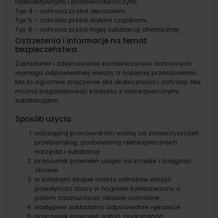
radioaktywnymi i promieniotwórczymi
Typ 4 - ochrona przed aerozolem
Typ 5 - ochrona przed stałymi cząstkami
Typ 6 - ochrona przed mgłą substancji chemicznej
Ostrzeżenia i informacje na temat
bezpieczeństwa
Zakładanie i zdejmowanie kombinezonów ochronnych
wymaga odpowiedniej wiedzy a najlepiej przeszkolenia.
Ma to ogromne znaczenie dla skuteczności i ochrony. Nie
można bagatelizować kontaktu z niebezpiecznymi
substancjami.
Sposób użycia
udostępnij pracownikom wolną od zanieczyszczeń
przebieralnię, pozbawioną niebezpiecznych
narzędzi i substancji
pracownik powinien usiąść na krześle i ściągnąć
obuwie
w kolejnym etapie należy ostrożnie włożyć
pojedynczo stopy w nogawki kombinezonu a
potem zasznurować obuwie ochronne
następnie zakładamy odpowiednie rękawice
pracownik powinien wstać, podciągnąć