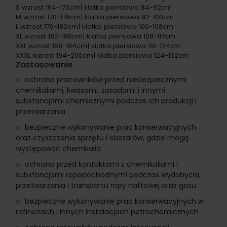
S wzrost 164-170cm| klatka piersiowa 84-92cm
M wzrost 170-176cm| klatka piersiowa 92-100cm
L wzrost 176-182cm| klatka piersiowa 100-108cm
XL wzrost 182-188cm| klatka piersiowa 108-117cm
XXL wzrost 189-194cm| klatka piersiowa 116-124cm
XXXL wzrost 194-200cm| klatka piersiowa 124-132cm
Zastosowanie
ochrona pracowników przed niebezpiecznymi
chemikaliami, kwasami, zasadami i innymi
substancjami chemicznymi podczas ich produkcji i
przetwarzania
bezpieczne wykonywanie prac konserwacyjnych
oraz czyszczenia sprzętu i obszarów, gdzie mogą
występować chemikalia
ochrona przed kontaktami z chemikaliami i
substancjami ropopochodnymi podczas wydobycia,
przetwarzania i transportu ropy naftowej oraz gazu
bezpieczne wykonywanie prac konserwacyjnych w
rafineriach i innych instalacjach petrochemicznych