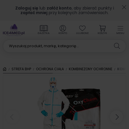
Zaloguj się
lub
załóż konto
, aby zbierać punkty i
zapłać mniej
przy kolejnych zamówieniach.
GAZETKA
KONTO
ULUBIONE
KOSZYK
MENU
STREFA BHP
OCHRONA CIAŁA
KOMBINEZONY OCHRONNE
KOMBI
Poprzedni
Nas