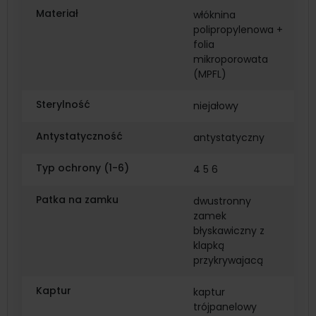
Materiał
włóknina
polipropylenowa +
folia
mikroporowata
(MPFL)
Sterylność
niejałowy
Antystatyczność
antystatyczny
Typ ochrony (1-6)
4 5 6
Patka na zamku
dwustronny
zamek
błyskawiczny z
klapką
przykrywajacą
Kaptur
kaptur
trójpanelowy