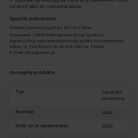
szpatułki sprawdzają się także przy nakładaniu maści
na skórę albo do mieszania leków
Sposób pakowania
Produkt pakowany jest po 100 szt x 50op.
Producent:
ZARYS International Group spółka z
ograniczoną odpowiedzialnością spółka komandytowa
Adres:
ul. Pod Borem 18, 41-808 Zabrze, Polska
E-mail:
zarys@zarys.pl
Szczegóły produktu
Typ
szpatułka
drewniana
Rozmiar
duża
Ilość szt w opakowaniu
5000