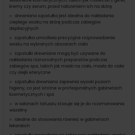
składników kosmetycznych, takich jak maseczki z glinki,
kremy czy serum, przed nałożeniem ich na skórę
drewniana szpatułka jest idealna do nakładania
ciepłego wosku na skórę podczas zabiegów
depilacyjnych
szpatułka umożliwia precyzyjne rozprowadzenie
wosku na wybranych obszarach ciała
szpatułki drewniane mogą być używane do
nakładania różnorodnych preparatów podczas
zabiegów spa, takich jak maski na ciało, masła do ciała
czy olejki eteryczne
szpatułka drewniana zapewnia wysoki poziom
higieny, co jest istotne w profesjonalnych gabinetach
kosmetycznych i spa
w salonach tatuażu stosuje się je do rozsmarowania
wazeliny
idealne do stosowania również w gabinetach
lekarskich