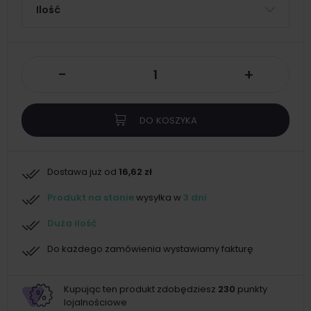
Ilość
-
+
DO KOSZYKA
Dostawa już od
16,62 zł
Produkt na stanie
wysyłka w
3 dni
Duża ilość
Do każdego zamówienia wystawiamy fakturę
Kupując ten produkt zdobędziesz
230
punkty
lojalnościowe