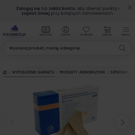
Zaloguj się
lub
załóż konto
, aby zbierać punkty i
zapłać mniej
przy kolejnych zamówieniach.
GAZETKA
KONTO
ULUBIONE
KOSZYK
MENU
WYPOSAŻENIE GABINETU
PRODUKTY JEDNORAZOWE
SZPATUŁKI
Poprzedni
Nas