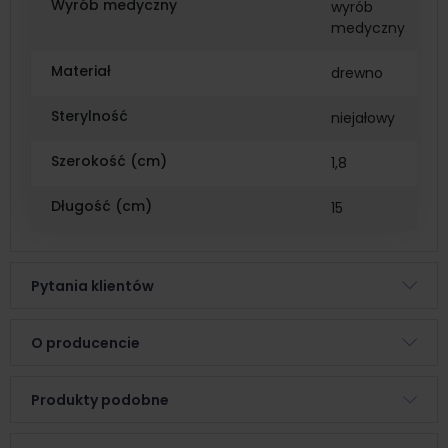
Wyrób medyczny
wyrób
medyczny
Materiał
drewno
Sterylność
niejałowy
Szerokość (cm)
1,8
Długość (cm)
15
Pytania klientów
O producencie
Produkty podobne