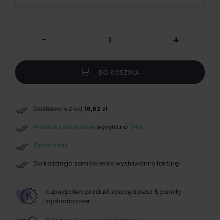
-
+
DO KOSZYKA
Dostawa już od
16,62 zł
Produkt na stanie
wysyłka w
24h
Duża ilość
Do każdego zamówienia wystawiamy fakturę
Kupując ten produkt zdobędziesz
5
punkty
lojalnościowe