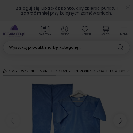
Zaloguj się
lub
załóż konto
, aby zbierać punkty i
zapłać mniej
przy kolejnych zamówieniach.
GAZETKA
KONTO
ULUBIONE
KOSZYK
MENU
WYPOSAŻENIE GABINETU
ODZIEŻ OCHRONNA
KOMPLETY MEDYCZN
Poprzedni
Nas