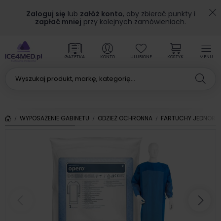
Zaloguj się
lub
załóż konto
, aby zbierać punkty i
zapłać mniej
przy kolejnych zamówieniach.
GAZETKA
KONTO
ULUBIONE
KOSZYK
MENU
WYPOSAŻENIE GABINETU
ODZIEŻ OCHRONNA
FARTUCHY JEDNOR
Poprzedni
Nas