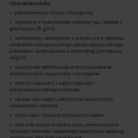
Charakterystyka
pełnobarierowy fartuch chirurgiczny
wykonany z hydrofobowej włókniny typu SMMMS o
gramaturze 35 g/m2
wzmacniany wewnętrznie z przodu i na ¾ rękawów
laminatem mikroporowatego paroprzepuszczalnego
polietylenu i polipropylenu o minimalnej gramaturze
40g/m²
wytrzymała włóknina odporna na przenikanie
drobnoustrojów, wypychanie i rozciąganie
fartuch wykonany z oddychającego i
paroprzepuszczalnego materiału
rękawy typu raglan zakończone elastycznymi
mankietami z dzianiny
tylne części fartucha zachodzą na siebie
dwa troki wszyte w okolicy pasa, umieszczone w
sztywnym kartoniku zapewniają aseptyczną aplikację,
dodatkowo dwa troki wewnętrzne