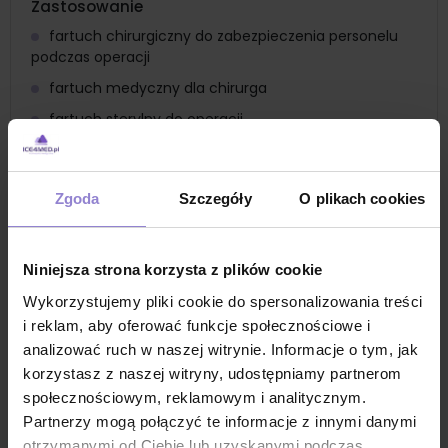
Zastosowanie
fartuch chirurgiczny do zabezpieczenia personelu
podczas operacji
fartuch medyczny dla chirurga
fartuch sterylny do operacji
fartuch sterylny dla lekarza
fartuch do zabiegów inwazyjnych, takich jak wkłucia
Zgoda
Szczegóły
O plikach cookies
czy cewnikowanie
fartuch do użytku w izbach przyjęć
fartuch do użytku w izolatkach
Niniejsza strona korzysta z plików cookie
fartuch sterylny dla personelu oddziałów
Wykorzystujemy pliki cookie do spersonalizowania treści
intensywnej terapii
i reklam, aby oferować funkcje społecznościowe i
fartuch do przeprowadzenia zabiegów
analizować ruch w naszej witrynie. Informacje o tym, jak
diagnostycznych
korzystasz z naszej witryny, udostępniamy partnerom
społecznościowym, reklamowym i analitycznym.
fartuch do zabiegów ginekologicznych i
położniczych
Partnerzy mogą połączyć te informacje z innymi danymi
otrzymanymi od Ciebie lub uzyskanymi podczas