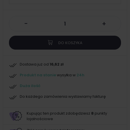
-
+
DO KOSZYKA
Dostawa już od
16,62 zł
Produkt na stanie
wysyłka w
24h
Duża ilość
Do każdego zamówienia wystawiamy fakturę
Kupując ten produkt zdobędziesz
8
punkty
lojalnościowe