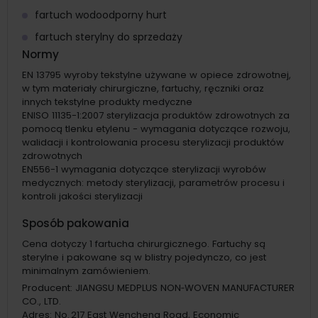
fartuch wodoodporny hurt
fartuch sterylny do sprzedaży
Normy
EN 13795 wyroby tekstylne używane w opiece zdrowotnej,
w tym materiały chirurgiczne, fartuchy, ręczniki oraz
innych tekstylne produkty medyczne
ENISO 11135-1:2007 sterylizacja produktów zdrowotnych za
pomocą tlenku etylenu - wymagania dotyczące rozwoju,
walidacji i kontrolowania procesu sterylizacji produktów
zdrowotnych
EN556-1 wymagania dotyczące sterylizacji wyrobów
medycznych: metody sterylizacji, parametrów procesu i
kontroli jakości sterylizacji
Sposób pakowania
Cena dotyczy 1 fartucha chirurgicznego. Fartuchy są
sterylne i pakowane są w blistry pojedynczo, co jest
minimalnym zamówieniem.
Producent:
JIANGSU MEDPLUS NON‑WOVEN MANUFACTURER
CO., LTD.
Adres:
No. 217 East Wencheng Road, Economic