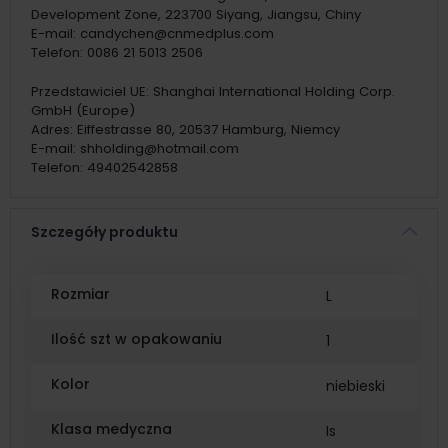
Development Zone, 223700 Siyang, Jiangsu, Chiny
E-mail:
candychen@cnmedplus.com
Telefon:
0086 21 5013 2506
Przedstawiciel UE:
Shanghai International Holding Corp.
GmbH (Europe)
Adres:
Eiffestrasse 80, 20537 Hamburg, Niemcy
E-mail:
shholding@hotmail.com
Telefon:
49402542858
Szczegóły produktu
Rozmiar
L
Ilość szt w opakowaniu
1
Kolor
niebieski
Klasa medyczna
Is