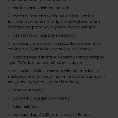
okolice karku zapinane na rzep
materiał fartucha składa się z pięciu warstw,
łączenia wykonane metodą ultradźwiękową, która
zabezpiecza przed wniknięciem drobnoustrojów
bezlateksowy, niepalny i niepylący
pakowany wraz z dwoma ręcznikami chłonnym,
zawinięty w hydrofobową serwetę włókninową
etykieta wyposażona w 2 etykiety samoprzylepne
typu TAG służące do archiwizacji danych
na każdej etykiecie samoprzylepnej znajdują się
następujące informacje: numer ref., data ważności, nr
serii, dane wytwórcy oraz kod kreskowy
produkt sterylny
pakowany pojedynczo w blistry
kolor niebieski
wymiary długość 130cm, szerokość 167cm