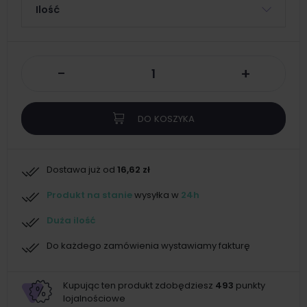
Ilość
-
+
DO KOSZYKA
Dostawa już od
16,62 zł
Produkt na stanie
wysyłka w
24h
Duża ilość
Do każdego zamówienia wystawiamy fakturę
Kupując ten produkt zdobędziesz
493
punkty
lojalnościowe