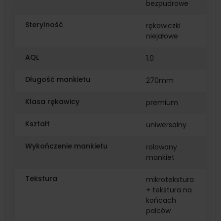
bezpudrowe
Sterylność
rękawiczki
niejałowe
AQL
1.0
Długość mankietu
270mm
Klasa rękawicy
premium
Kształt
uniwersalny
Wykończenie mankietu
rolowany
mankiet
Tekstura
mikrotekstura
+ tekstura na
końcach
palców