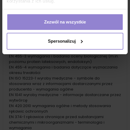
rękawiczki nitrylowe wielopak
korzystania z ich usług.
wielopaki rękawiczek jednorazowych dla firm
opakowania zbiorcze rękawiczek do zakupu online
Zezwól na wszystkie
Normy
EN 455-1 wymagania i badania na nieobecność dziur
(poziom AQL)
Spersonalizuj
EN 455-2 wymagania i badania właściwości fizycznych
(m.in. długości, szerokości, siły zrywania)
EN 455-3 wymagania i badania oceny biologicznej (m.in.
poziomu protein lateksowych, endotoksyn)
EN 455-4 wymagania i badania dotyczące wyznaczania
okresu trwałości
EN ISO 15223-1 wyroby medyczne - symbole do
stosowania wraz z informacjami dostarczanymi przez
producenta - wymagania ogólne
EN 1041 wyroby medyczne - informacje dostarczane przez
wytwórcę
EN 420:2010 wymagania ogólne i metody stosowania
rękawic ochronnych
EN 374-1 rękawice chroniące przed substancjami
chemicznymi i mikroorganizmami - terminologia i
wymagania