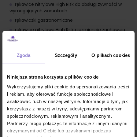
rękawice nitrylowe High Risk do obsługi żywności w
wymagających warunkach
rękawiczki gastronomiczne
rękawice nitrylowe High Risk niezmiennie zachowują
wrażliwość dotykową
Nitrylex High Risk - precyzja w najbardziej
wymagających czynnościach
Zgoda
Szczegóły
O plikach cookies
innowacyjne podejście do produkcji dla
maksymalnej ochrony
Niniejsza strona korzysta z plików cookie
rękawiczki do procedur medycznych o
podwyższonym zagrożeniu
Wykorzystujemy pliki cookie do spersonalizowania treści
rękawiczki do prac domowych z użyciem chemii
i reklam, aby oferować funkcje społecznościowe i
gospodarczej
analizować ruch w naszej witrynie. Informacje o tym, jak
korzystasz z naszej witryny, udostępniamy partnerom
rękawiczki do procedur typu high risk
społecznościowym, reklamowym i analitycznym.
rękawiczki nitrylowe hurt
Partnerzy mogą połączyć te informacje z innymi danymi
rękawiczki jednorazowe do hurtu
otrzymanymi od Ciebie lub uzyskanymi podczas