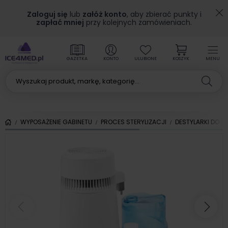
Zaloguj się
lub
załóż konto
, aby zbierać punkty i
zapłać mniej
przy kolejnych zamówieniach.
GAZETKA
KONTO
ULUBIONE
KOSZYK
MENU
WYPOSAŻENIE GABINETU
PROCES STERYLIZACJI
DESTYLARKI DO 
Poprzedni
Nas