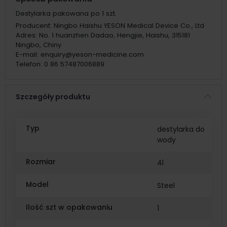
Destylarka pakowana po 1 szt.
Producent:
Ningbo Haishu YESON Medical Device Co., Ltd
Adres:
No. 1 huanzhen Dadao, Hengjie, Haishu, 315181
Ningbo, Chiny
E-mail:
enquiry@yeson-medicine.com
Telefon:
0 86 57487006889
Szczegóły produktu
Typ
destylarka do
wody
Rozmiar
4l
Model
Steel
Ilość szt w opakowaniu
1