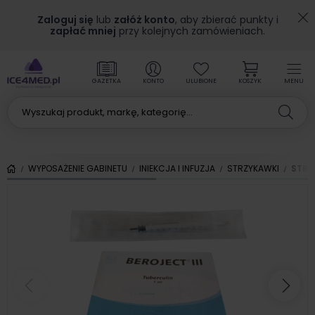
Zaloguj się
lub
załóż konto
, aby zbierać punkty i
zapłać mniej
przy kolejnych zamówieniach.
GAZETKA
KONTO
ULUBIONE
KOSZYK
MENU
WYPOSAŻENIE GABINETU
INIEKCJA I INFUZJA
STRZYKAWKI
STRZ
Poprzedni
Nas