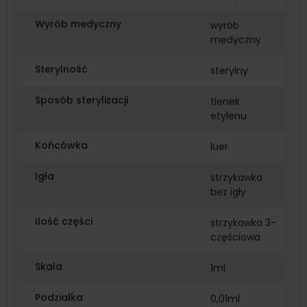
Wyrób medyczny
wyrób
medyczny
Sterylność
sterylny
Sposób sterylizacji
tlenek
etylenu
Końcówka
luer
Igła
strzykawka
bez igły
Ilość części
strzykawka 3-
częściowa
Skala
1ml
Podziałka
0,01ml