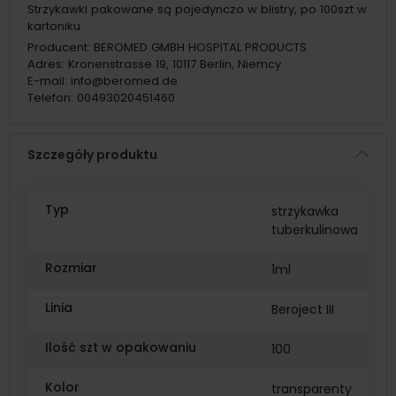
Strzykawki pakowane są pojedynczo w blistry, po 100szt w
kartoniku.
Producent:
BEROMED GMBH HOSPITAL PRODUCTS
Adres:
Kronenstrasse 19, 10117 Berlin, Niemcy
E-mail:
info@beromed.de
Telefon:
00493020451460
Szczegóły produktu
Typ
strzykawka
tuberkulinowa
Rozmiar
1ml
Linia
Beroject III
Ilość szt w opakowaniu
100
Kolor
transparenty